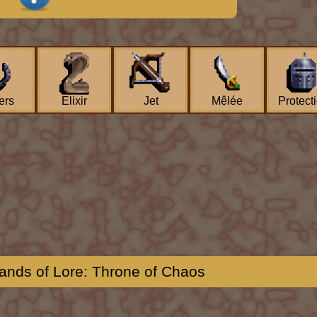
ers
Elixir
Jet
Mêlée
Protect
ands of Lore: Throne of Chaos