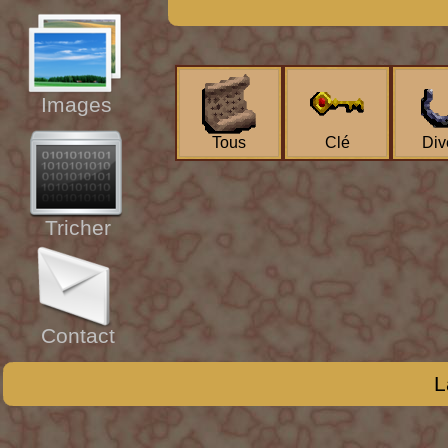
Images
Tous
Clé
Div
Tricher
Contact
L