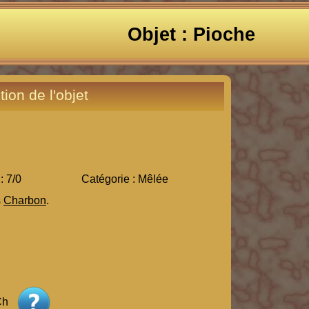
Objet : Pioche
tion de l'objet
: 7/0
Catégorie : Mêlée
s
Charbon
.
Ch