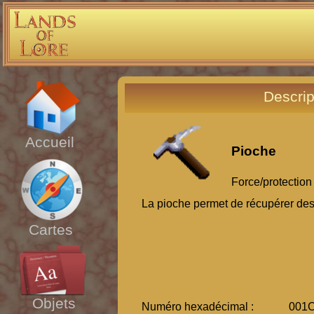
Descrip
Accueil
Pioche
Force/protection 
La pioche permet de récupérer de
Cartes
Objets
Numéro hexadécimal :
001