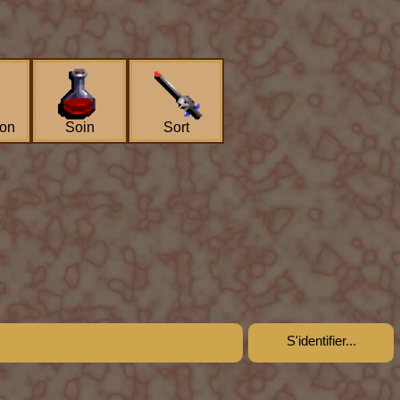
ion
Soin
Sort
S'identifier...